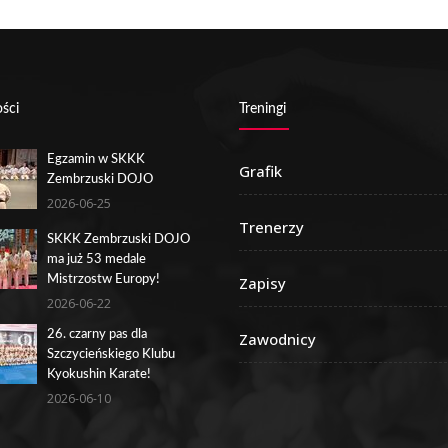
ści
Treningi
Egzamin w SKKK
Grafik
Zembrzuski DOJO
2026-06-25
Trenerzy
SKKK Zembrzuski DOJO
ma już 53 medale
Mistrzostw Europy!
Zapisy
2026-06-22
26. czarny pas dla
Zawodnicy
Szczycieńskiego Klubu
Kyokushin Karate!
2026-06-10