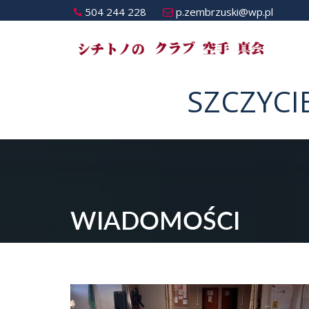
504 244 228
p.zembrzuski@wp.pl
SZCZYCI
WIADOMOŚCI