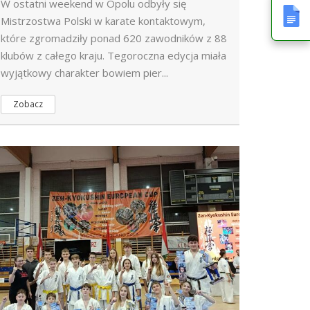
W ostatni weekend w Opolu odbyły się
Mistrzostwa Polski w karate kontaktowym,
które zgromadziły ponad 620 zawodników z 88
klubów z całego kraju. Tegoroczna edycja miała
wyjątkowy charakter bowiem pier...
Zobacz