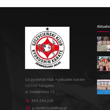
Aktualno
Szczycieński Klub Kyokushin Karate
12-100 Szczytno
ul. Solidarności 15
504 244 228
p.zembrzuski@wp.pl