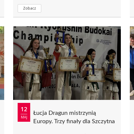
imprezy był...
Zobacz
12
Łucja Dragun mistrzynią
MAJ
Europy. Trzy finały dla Szczytna