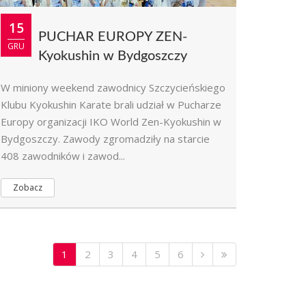
15
PUCHAR EUROPY ZEN-
GRU
Kyokushin w Bydgoszczy
W miniony weekend zawodnicy Szczycieńskiego
Klubu Kyokushin Karate brali udział w Pucharze
Europy organizacji IKO World Zen-Kyokushin w
Bydgoszczy. Zawody zgromadziły na starcie
408 zawodników i zawod...
Zobacz
1
2
3
4
5
6