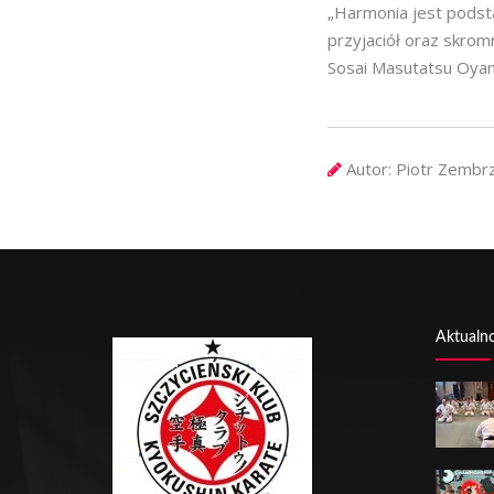
„Harmonia jest podsta
przyjaciół oraz skrom
Sosai Masutatsu Oya
Autor:
Piotr Zembrz
Aktualno