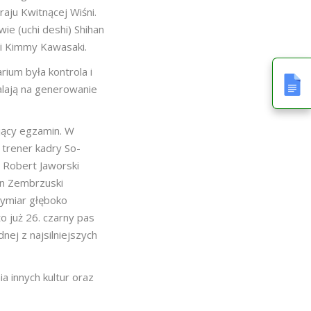
aju Kwitnącej Wiśni.
ie (uchi deshi) Shihan
i Kimmy Kawasaki.
ium była kontrola i
alają na generowanie
jący egzamin. W
, trener kadry So-
 Robert Jaworski
an Zembrzuski
wymiar głęboko
o już 26. czarny pas
nej z najsilniejszych
a innych kultur oraz