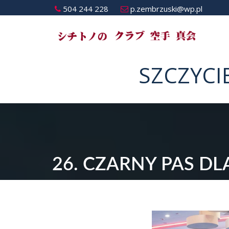
504 244 228
p.zembrzuski@wp.pl
SZCZYCI
26. CZARNY PAS D
KARATE!