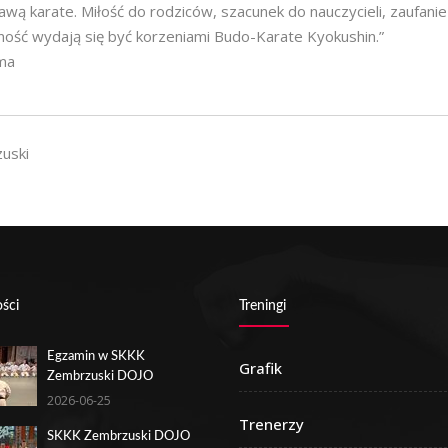
wą karate. Miłość do rodziców, szacunek do nauczycieli, zaufani
ność wydają się być korzeniami Budo-Karate Kyokushin.”
ma
uski
ści
Treningi
Egzamin w SKKK
Grafik
Zembrzuski DOJO
2026-06-25
Trenerzy
SKKK Zembrzuski DOJO