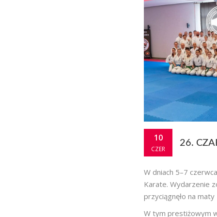
10
26. CZ
CZER
W dniach 5–7 czerwca
Karate. Wydarzenie z
przyciągnęło na maty 
W tym prestiżowym wy