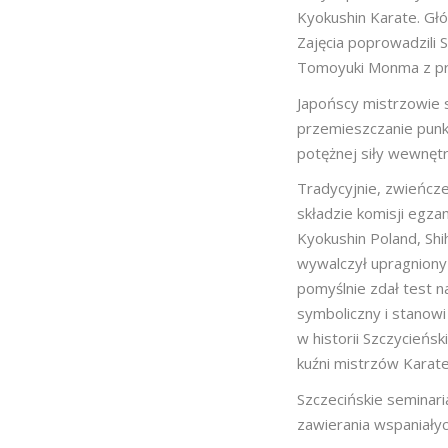
Kyokushin Karate. Głó
Zajęcia poprowadzili 
Tomoyuki Monma z pr
Japońscy mistrzowie s
przemieszczanie punkt
potężnej siły wewnętr
Tradycyjnie, zwieńcz
składzie komisji egzam
Kyokushin Poland, Sh
wywalczył upragniony
pomyślnie zdał test 
symboliczny i stanowi
w historii Szczycieńsk
kuźni mistrzów Karate
Szczecińskie seminari
zawierania wspaniałyc