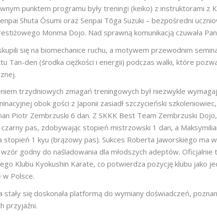
wnym punktem programu były treningi (keiko) z instruktorami z Kr
Senpai Shuta Ōsumi oraz Senpai Tōga Suzuki – bezpośredni uczniow
estiżowego Monma Dojo. Nad sprawną komunikacją czuwała Pan
kupili się na biomechanice ruchu, a motywem przewodnim seminar
u Tan-den (środka ciężkości i energii) podczas walki, które pozw
znej.
eniem trzydniowych zmagań treningowych był niezwykle wymaga
inacyjnej obok gości z Japonii zasiadł szczycieński szkoleniowiec
ihan Piotr Zembrzuski 6 dan. Z SKKK Best Team Zembrzuski Dojo,
 czarny pas, zdobywając stopień mistrzowski 1 dan, a Maksymili
na stopień 1 kyu (brązowy pas). Sukces Roberta Jaworskiego ma 
 wzór godny do naśladowania dla młodszych adeptów. Oficjalnie t
iego Klubu Kyokushin Karate, co potwierdza pozycję klubu jako jed
 w Polsce.
a stały się doskonała platformą do wymiany doświadczeń, poznani
h przyjaźni.