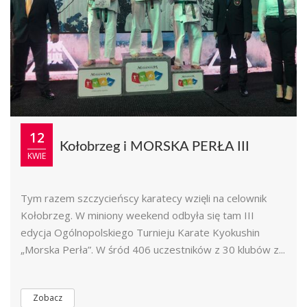
12
Kołobrzeg i MORSKA PERŁA III
KWIE
Tym razem szczycieńscy karatecy wzięli na celownik
Kołobrzeg. W miniony weekend odbyła się tam III
edycja Ogólnopolskiego Turnieju Karate Kyokushin
„Morska Perła”. W śród 406 uczestników z 30 klubów z...
Zobacz