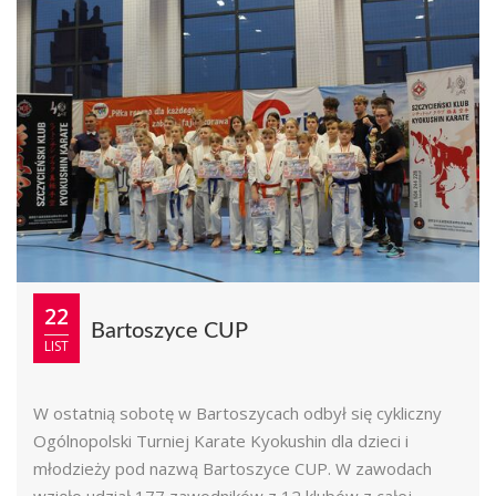
22
Bartoszyce CUP
LIST
W ostatnią sobotę w Bartoszycach odbył się cykliczny
Ogólnopolski Turniej Karate Kyokushin dla dzieci i
młodzieży pod nazwą Bartoszyce CUP. W zawodach