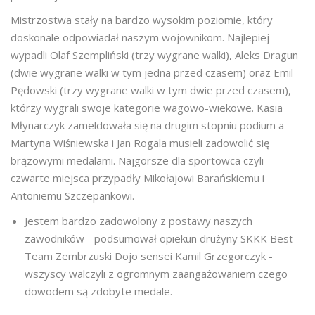
Mistrzostwa stały na bardzo wysokim poziomie, który
doskonale odpowiadał naszym wojownikom. Najlepiej
wypadli Olaf Szempliński (trzy wygrane walki), Aleks Dragun
(dwie wygrane walki w tym jedna przed czasem) oraz Emil
Pędowski (trzy wygrane walki w tym dwie przed czasem),
którzy wygrali swoje kategorie wagowo-wiekowe. Kasia
Młynarczyk zameldowała się na drugim stopniu podium a
Martyna Wiśniewska i Jan Rogala musieli zadowolić się
brązowymi medalami. Najgorsze dla sportowca czyli
czwarte miejsca przypadły Mikołajowi Barańskiemu i
Antoniemu Szczepankowi.
Jestem bardzo zadowolony z postawy naszych
zawodników - podsumował opiekun drużyny SKKK Best
Team Zembrzuski Dojo sensei Kamil Grzegorczyk -
wszyscy walczyli z ogromnym zaangażowaniem czego
dowodem są zdobyte medale.