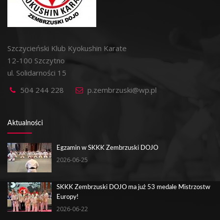
Szczycieński Klub Kyokushin Karate
12-100 Szczytno
ul. Solidarności 15
504 244 228
p.zembrzuski@wp.pl
Aktualności
Egzamin w SKKK Zembrzuski DOJO
2026-06-25
SKKK Zembrzuski DOJO ma już 53 medale Mistrzostw
Europy!
2026-06-22