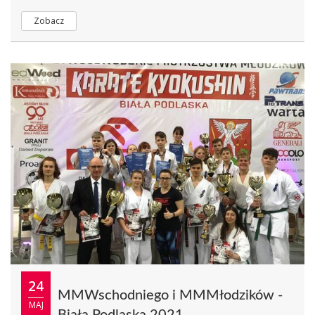
Zobacz
24
MMWschodniego i MMMłodzików -
MAJ