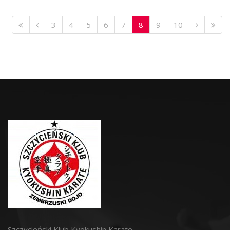
3
4
5
6
7
8
9
10
Szczycieński Klub Kyokushin Karate